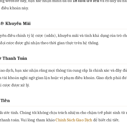
ụng website này, bạn xác nhận mình đã đủ
18 tuổi trở lên
và có đầy đủ nă
 điều khoản này.
c & Khuyến Mãi
yền điều chỉnh tỷ lệ cược (odds), khuyến mãi và tính khả dụng của trò c
Mọi cược được ghi nhận theo thời gian thực trên hệ thống.
 & Thanh Toán
iao dịch, bạn xác nhận rằng mọi thông tin cung cấp là chính xác và đầy đủ
 tài khoản nghi ngờ gian lận hoặc vi phạm điều khoản. Giao dịch phải đ
i cược được xử lý.
 Tiền
 là ước tính. Chúng tôi không chịu trách nhiệm cho chậm trễ phát sinh từ
 thanh toán. Vui lòng tham khảo
Chính Sách Giao Dịch
để biết chi tiết.