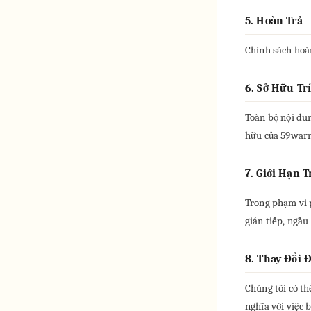
5. Hoàn Trả
Chính sách hoà
6. Sở Hữu Tr
Toàn bộ nội du
hữu của 59warn
7. Giới Hạn 
Trong phạm vi 
gián tiếp, ngẫu
8. Thay Đổi 
Chúng tôi có th
nghĩa với việc 