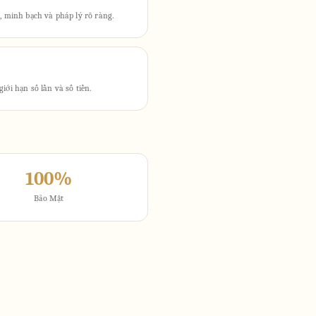
, minh bạch và pháp lý rõ ràng.
ới hạn số lần và số tiền.
100%
Bảo Mật