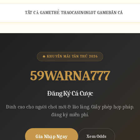
TẤT CẢ GAME
THỂ THAO
CASINO
SLOT GAME
BẮN CÁ
🔥 KHUYẾN MÃI TÂN THỦ 2026
59WARNA777
Đăng Ký Cá Cược
Đỉnh cao cho người chơi mới & lão làng. Giấy phép hợp pháp.
đăng ký miễn phí.
Gia Nhập Ngay
Xem Odds