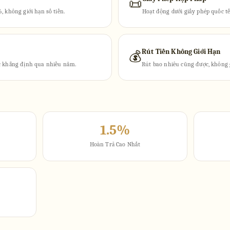
📜
, không giới hạn số tiền.
Hoạt động dưới giấy phép quốc tế
Rút Tiền Không Giới Hạn
💰
c khẳng định qua nhiều năm.
Rút bao nhiêu cũng được, không gi
1.5%
Hoàn Trả Cao Nhất