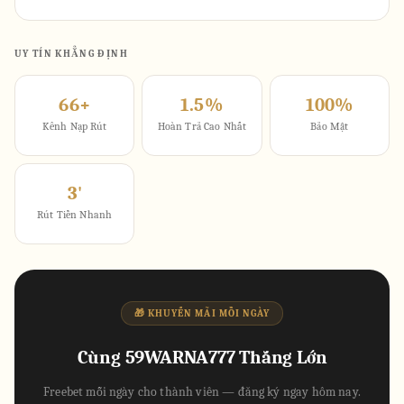
UY TÍN KHẲNG ĐỊNH
66+
1.5%
100%
Kênh Nạp Rút
Hoàn Trả Cao Nhất
Bảo Mật
3'
Rút Tiền Nhanh
🎁 KHUYẾN MÃI MỖI NGÀY
Cùng 59WARNA777 Thắng Lớn
Freebet mỗi ngày cho thành viên — đăng ký ngay hôm nay.