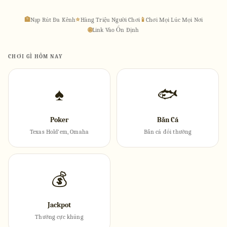
🏦
Nạp Rút Đa Kênh
⭐
Hàng Triệu Người Chơi
📱
Chơi Mọi Lúc Mọi Nơi
🌐
Link Vào Ổn Định
CHƠI GÌ HÔM NAY
♠
🐟
Poker
Bắn Cá
Texas Hold'em, Omaha
Bắn cá đổi thưởng
💰
Jackpot
Thưởng cực khủng