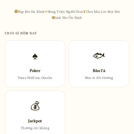
🏦
Nạp Rút Đa Kênh
⭐
Hàng Triệu Người Chơi
📱
Chơi Mọi Lúc Mọi Nơi
🌐
Link Vào Ổn Định
CHƠI GÌ HÔM NAY
♠
🐟
Poker
Bắn Cá
Texas Hold'em, Omaha
Bắn cá đổi thưởng
💰
Jackpot
Thưởng cực khủng