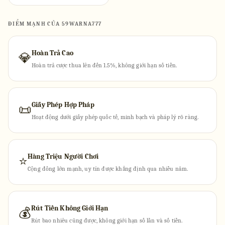
ĐIỂM MẠNH CỦA 59WARNA777
Hoàn Trả Cao
💎
Hoàn trả cược thua lên đến 1.5%, không giới hạn số tiền.
Giấy Phép Hợp Pháp
📜
Hoạt động dưới giấy phép quốc tế, minh bạch và pháp lý rõ ràng.
Hàng Triệu Người Chơi
⭐
Cộng đồng lớn mạnh, uy tín được khẳng định qua nhiều năm.
Rút Tiền Không Giới Hạn
💰
Rút bao nhiêu cũng được, không giới hạn số lần và số tiền.