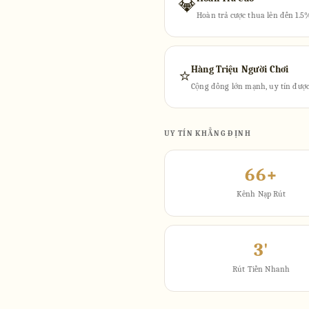
💎
Hoàn trả cược thua lên đến 1.5%
Hàng Triệu Người Chơi
⭐
Cộng đồng lớn mạnh, uy tín đượ
UY TÍN KHẲNG ĐỊNH
66+
Kênh Nạp Rút
3'
Rút Tiền Nhanh