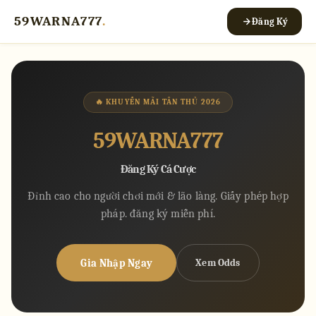
59WARNA777
.
Đăng Ký
🔥 KHUYẾN MÃI TÂN THỦ 2026
59WARNA777
Đăng Ký Cá Cược
Đỉnh cao cho người chơi mới & lão làng. Giấy phép hợp
pháp. đăng ký miễn phí.
Gia Nhập Ngay
Xem Odds