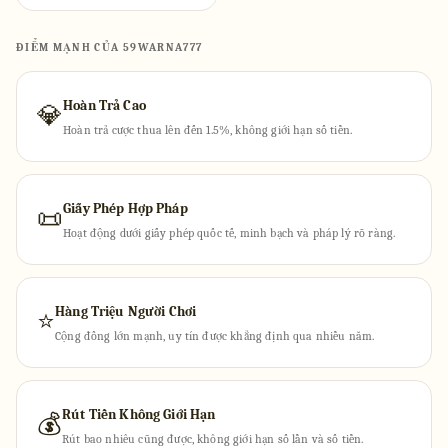
ĐIỂM MẠNH CỦA 59WARNA777
Hoàn Trả Cao
💎
Hoàn trả cược thua lên đến 1.5%, không giới hạn số tiền.
Giấy Phép Hợp Pháp
📜
Hoạt động dưới giấy phép quốc tế, minh bạch và pháp lý rõ ràng.
Hàng Triệu Người Chơi
⭐
Cộng đồng lớn mạnh, uy tín được khẳng định qua nhiều năm.
Rút Tiền Không Giới Hạn
💰
Rút bao nhiêu cũng được, không giới hạn số lần và số tiền.