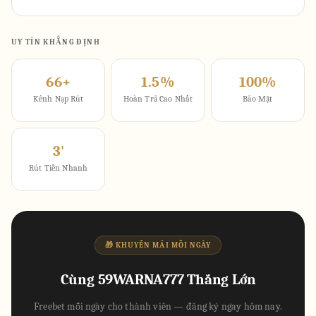
UY TÍN KHẲNG ĐỊNH
66+
1.5%
100%
Kênh Nạp Rút
Hoàn Trả Cao Nhất
Bảo Mật
3'
Rút Tiền Nhanh
🎁 KHUYẾN MÃI MỖI NGÀY
Cùng 59WARNA777 Thắng Lớn
Freebet mỗi ngày cho thành viên — đăng ký ngay hôm nay.