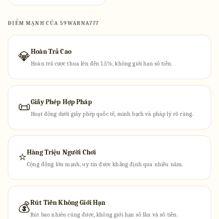
ĐIỂM MẠNH CỦA 59WARNA777
Hoàn Trả Cao
💎
Hoàn trả cược thua lên đến 1.5%, không giới hạn số tiền.
Giấy Phép Hợp Pháp
📜
Hoạt động dưới giấy phép quốc tế, minh bạch và pháp lý rõ ràng.
Hàng Triệu Người Chơi
⭐
Cộng đồng lớn mạnh, uy tín được khẳng định qua nhiều năm.
Rút Tiền Không Giới Hạn
💰
Rút bao nhiêu cũng được, không giới hạn số lần và số tiền.