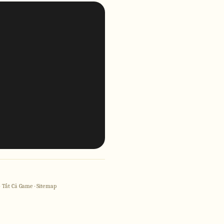
·
Tất Cả Game
·
Sitemap