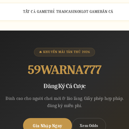
TẤT CẢ GAME
THỂ THAO
CASINO
SLOT GAME
BẮN CÁ
🔥 KHUYẾN MÃI TÂN THỦ 2026
59WARNA777
Đăng Ký Cá Cược
Đỉnh cao cho người chơi mới & lão làng. Giấy phép hợp pháp.
đăng ký miễn phí.
Gia Nhập Ngay
Xem Odds