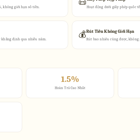
📜
, không giới hạn số tiền.
Hoạt động dưới giấy phép quốc tế
Rút Tiền Không Giới Hạn
💰
c khẳng định qua nhiều năm.
Rút bao nhiêu cũng được, không gi
1.5%
Hoàn Trả Cao Nhất