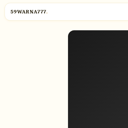
59WARNA777
.