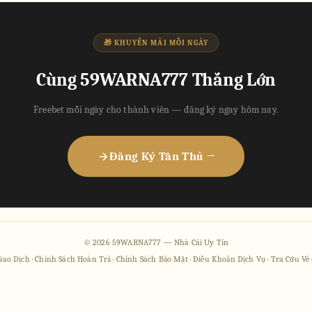
🎁 KHUYẾN MÃI MỖI NGÀY
Cùng 59WARNA777 Thắng Lớn
Freebet mỗi ngày cho thành viên — đăng ký ngay hôm nay.
Đăng Ký Tân Thủ →
© 2026 59WARNA777 — Nhà Cái Uy Tín
iao Dịch
·
Chính Sách Hoàn Trả
·
Chính Sách Bảo Mật
·
Điều Khoản Dịch Vụ
·
Tra Cứu Vé