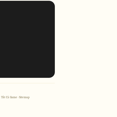
·
Tất Cả Game
·
Sitemap