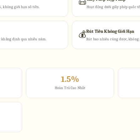
📜
, không giới hạn số tiền.
Hoạt động dưới giấy phép quốc tế
Rút Tiền Không Giới Hạn
💰
c khẳng định qua nhiều năm.
Rút bao nhiêu cũng được, không gi
1.5%
Hoàn Trả Cao Nhất