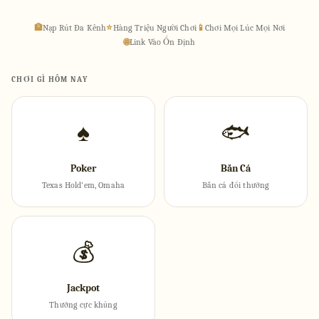
🏦
Nạp Rút Đa Kênh
⭐
Hàng Triệu Người Chơi
📱
Chơi Mọi Lúc Mọi Nơi
🌐
Link Vào Ổn Định
CHƠI GÌ HÔM NAY
♠
🐟
Poker
Bắn Cá
Texas Hold'em, Omaha
Bắn cá đổi thưởng
💰
Jackpot
Thưởng cực khủng