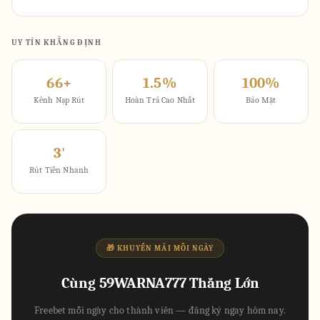
UY TÍN KHẲNG ĐỊNH
66+
1.5%
100%
Kênh Nạp Rút
Hoàn Trả Cao Nhất
Bảo Mật
3'
Rút Tiền Nhanh
🎁 KHUYẾN MÃI MỖI NGÀY
Cùng 59WARNA777 Thắng Lớn
Freebet mỗi ngày cho thành viên — đăng ký ngay hôm nay.