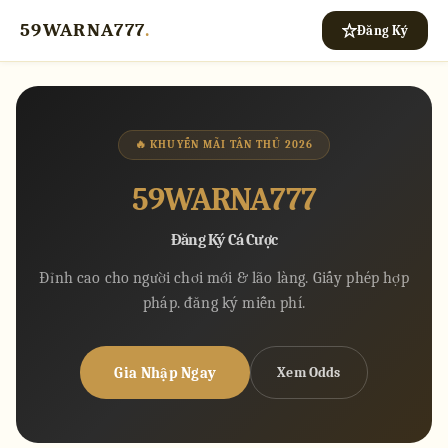
59WARNA777
.
Đăng Ký
🔥 KHUYẾN MÃI TÂN THỦ 2026
59WARNA777
Đăng Ký Cá Cược
Đỉnh cao cho người chơi mới & lão làng. Giấy phép hợp
pháp. đăng ký miễn phí.
Gia Nhập Ngay
Xem Odds