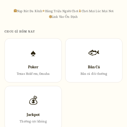
🏦
Nạp Rút Đa Kênh
⭐
Hàng Triệu Người Chơi
📱
Chơi Mọi Lúc Mọi Nơi
🌐
Link Vào Ổn Định
CHƠI GÌ HÔM NAY
♠
🐟
Poker
Bắn Cá
Texas Hold'em, Omaha
Bắn cá đổi thưởng
💰
Jackpot
Thưởng cực khủng