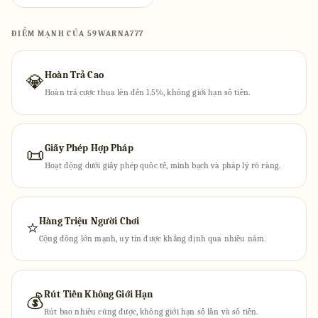
ĐIỂM MẠNH CỦA 59WARNA777
Hoàn Trả Cao
💎
Hoàn trả cược thua lên đến 1.5%, không giới hạn số tiền.
Giấy Phép Hợp Pháp
📜
Hoạt động dưới giấy phép quốc tế, minh bạch và pháp lý rõ ràng.
Hàng Triệu Người Chơi
⭐
Cộng đồng lớn mạnh, uy tín được khẳng định qua nhiều năm.
Rút Tiền Không Giới Hạn
💰
Rút bao nhiêu cũng được, không giới hạn số lần và số tiền.