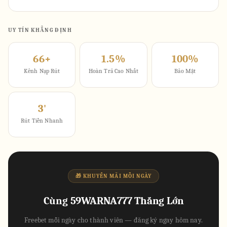
UY TÍN KHẲNG ĐỊNH
66+
1.5%
100%
Kênh Nạp Rút
Hoàn Trả Cao Nhất
Bảo Mật
3'
Rút Tiền Nhanh
🎁 KHUYẾN MÃI MỖI NGÀY
Cùng 59WARNA777 Thắng Lớn
Freebet mỗi ngày cho thành viên — đăng ký ngay hôm nay.