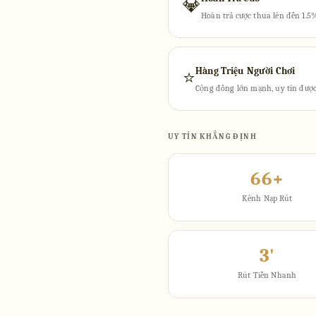
💎
Hoàn trả cược thua lên đến 1.5%
Hàng Triệu Người Chơi
⭐
Cộng đồng lớn mạnh, uy tín đượ
UY TÍN KHẲNG ĐỊNH
66+
Kênh Nạp Rút
3'
Rút Tiền Nhanh