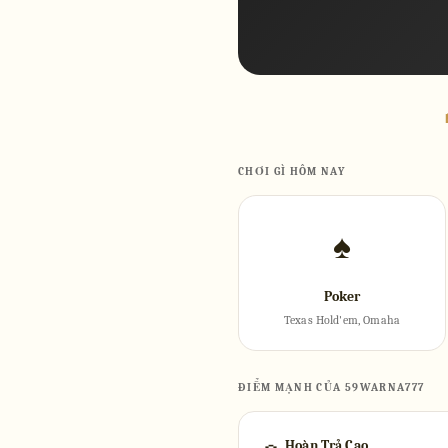
CHƠI GÌ HÔM NAY
♠
Poker
Texas Hold'em, Omaha
ĐIỂM MẠNH CỦA 59WARNA777
Hoàn Trả Cao