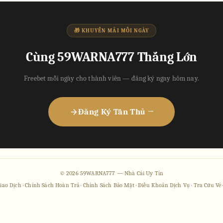
🎁 KHUYẾN MÃI MỖI NGÀY
Cùng 59WARNA777 Thắng Lớn
Freebet mỗi ngày cho thành viên — đăng ký ngay hôm nay.
Đăng Ký Tân Thủ →
© 2026 59WARNA777 — Nhà Cái Uy Tín
iao Dịch
·
Chính Sách Hoàn Trả
·
Chính Sách Bảo Mật
·
Điều Khoản Dịch Vụ
·
Tra Cứu Vé