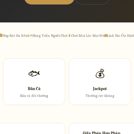
🏦
Nạp Rút Đa Kênh
⭐
Hàng Triệu Người Chơi
📱
Chơi Mọi Lúc Mọi Nơi
🌐
Link Vào Ổn Địn
🐟
💰
Bắn Cá
Jackpot
Bắn cá đổi thưởng
Thưởng cực khủng
Giấy Phép Hợp Pháp