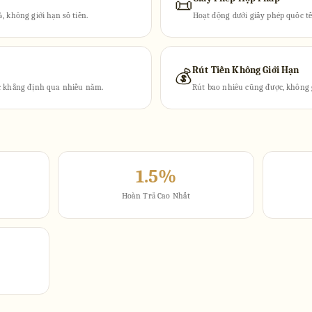
📜
, không giới hạn số tiền.
Hoạt động dưới giấy phép quốc tế
Rút Tiền Không Giới Hạn
💰
c khẳng định qua nhiều năm.
Rút bao nhiêu cũng được, không gi
1.5%
Hoàn Trả Cao Nhất