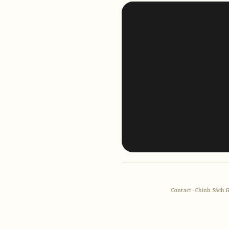
Contact
·
Chính Sách G