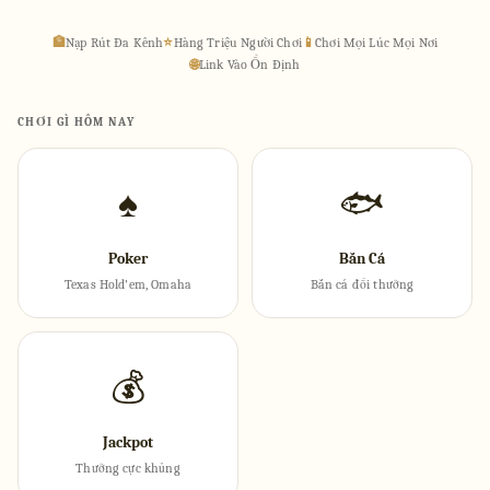
🏦
Nạp Rút Đa Kênh
⭐
Hàng Triệu Người Chơi
📱
Chơi Mọi Lúc Mọi Nơi
🌐
Link Vào Ổn Định
CHƠI GÌ HÔM NAY
♠
🐟
Poker
Bắn Cá
Texas Hold'em, Omaha
Bắn cá đổi thưởng
💰
Jackpot
Thưởng cực khủng