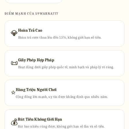
ĐIỂM MẠNH CỦA 59WARNA777
Hoàn Trả Cao
💎
Hoàn trả cược thua lên đến 1.5%, không giới hạn số tiền.
Giấy Phép Hợp Pháp
📜
Hoạt động dưới giấy phép quốc tế, minh bạch và pháp lý rõ ràng.
Hàng Triệu Người Chơi
⭐
Cộng đồng lớn mạnh, uy tín được khẳng định qua nhiều năm.
Rút Tiền Không Giới Hạn
💰
Rút bao nhiêu cũng được, không giới hạn số lần và số tiền.