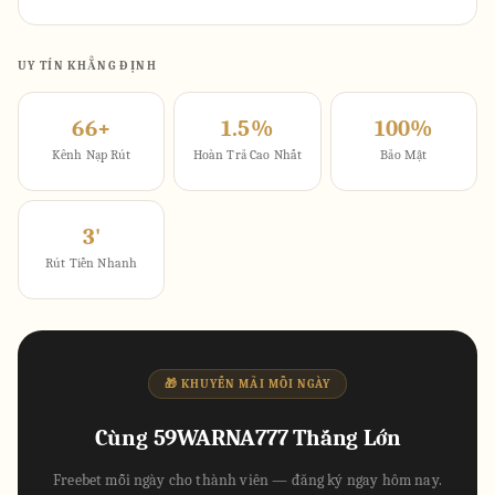
UY TÍN KHẲNG ĐỊNH
66+
1.5%
100%
Kênh Nạp Rút
Hoàn Trả Cao Nhất
Bảo Mật
3'
Rút Tiền Nhanh
🎁 KHUYẾN MÃI MỖI NGÀY
Cùng 59WARNA777 Thắng Lớn
Freebet mỗi ngày cho thành viên — đăng ký ngay hôm nay.