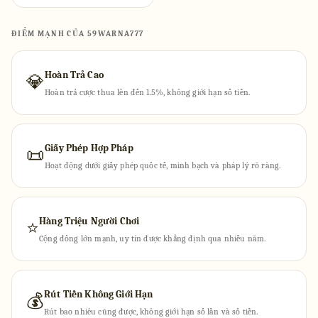
ĐIỂM MẠNH CỦA 59WARNA777
Hoàn Trả Cao
💎
Hoàn trả cược thua lên đến 1.5%, không giới hạn số tiền.
Giấy Phép Hợp Pháp
📜
Hoạt động dưới giấy phép quốc tế, minh bạch và pháp lý rõ ràng.
Hàng Triệu Người Chơi
⭐
Cộng đồng lớn mạnh, uy tín được khẳng định qua nhiều năm.
Rút Tiền Không Giới Hạn
💰
Rút bao nhiêu cũng được, không giới hạn số lần và số tiền.