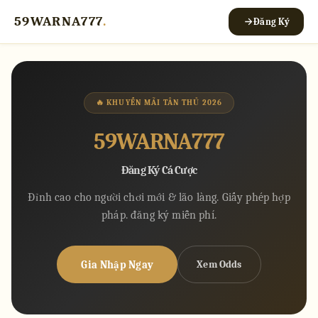
59WARNA777
.
Đăng Ký
🔥 KHUYẾN MÃI TÂN THỦ 2026
59WARNA777
Đăng Ký Cá Cược
Đỉnh cao cho người chơi mới & lão làng. Giấy phép hợp
pháp. đăng ký miễn phí.
Gia Nhập Ngay
Xem Odds