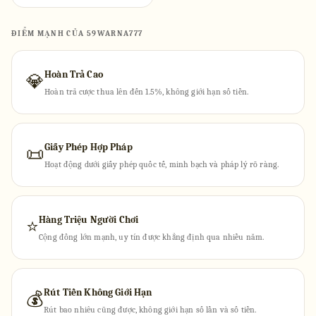
ĐIỂM MẠNH CỦA 59WARNA777
Hoàn Trả Cao
💎
Hoàn trả cược thua lên đến 1.5%, không giới hạn số tiền.
Giấy Phép Hợp Pháp
📜
Hoạt động dưới giấy phép quốc tế, minh bạch và pháp lý rõ ràng.
Hàng Triệu Người Chơi
⭐
Cộng đồng lớn mạnh, uy tín được khẳng định qua nhiều năm.
Rút Tiền Không Giới Hạn
💰
Rút bao nhiêu cũng được, không giới hạn số lần và số tiền.