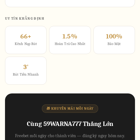
UY TÍN KHẲNG ĐỊNH
66+
1.5%
100%
Kênh Nạp Rút
Hoàn Trả Cao Nhất
Bảo Mật
3'
Rút Tiền Nhanh
🎁 KHUYẾN MÃI MỖI NGÀY
Cùng 59WARNA777 Thắng Lớn
Freebet mỗi ngày cho thành viên — đăng ký ngay hôm nay.