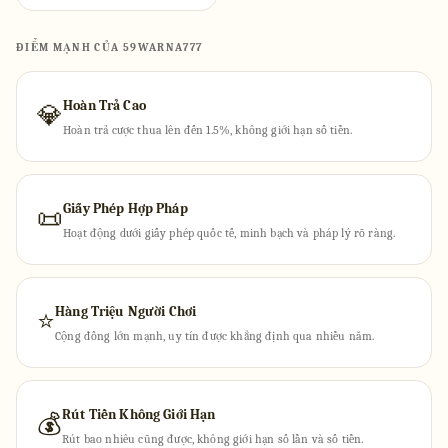
ĐIỂM MẠNH CỦA 59WARNA777
Hoàn Trả Cao
💎
Hoàn trả cược thua lên đến 1.5%, không giới hạn số tiền.
Giấy Phép Hợp Pháp
📜
Hoạt động dưới giấy phép quốc tế, minh bạch và pháp lý rõ ràng.
Hàng Triệu Người Chơi
⭐
Cộng đồng lớn mạnh, uy tín được khẳng định qua nhiều năm.
Rút Tiền Không Giới Hạn
💰
Rút bao nhiêu cũng được, không giới hạn số lần và số tiền.