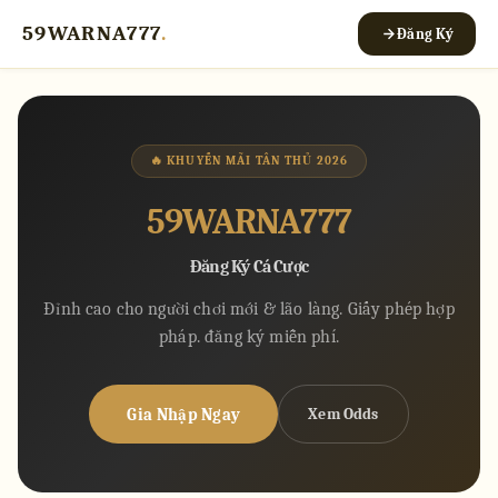
59WARNA777
.
Đăng Ký
🔥 KHUYẾN MÃI TÂN THỦ 2026
59WARNA777
Đăng Ký Cá Cược
Đỉnh cao cho người chơi mới & lão làng. Giấy phép hợp
pháp. đăng ký miễn phí.
Gia Nhập Ngay
Xem Odds