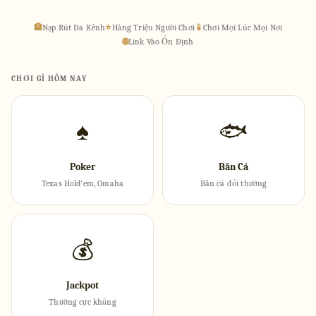
🏦
Nạp Rút Đa Kênh
⭐
Hàng Triệu Người Chơi
📱
Chơi Mọi Lúc Mọi Nơi
🌐
Link Vào Ổn Định
CHƠI GÌ HÔM NAY
♠
🐟
Poker
Bắn Cá
Texas Hold'em, Omaha
Bắn cá đổi thưởng
💰
Jackpot
Thưởng cực khủng