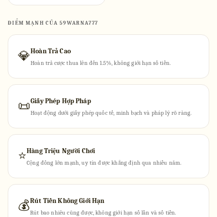
ĐIỂM MẠNH CỦA 59WARNA777
Hoàn Trả Cao
💎
Hoàn trả cược thua lên đến 1.5%, không giới hạn số tiền.
Giấy Phép Hợp Pháp
📜
Hoạt động dưới giấy phép quốc tế, minh bạch và pháp lý rõ ràng.
Hàng Triệu Người Chơi
⭐
Cộng đồng lớn mạnh, uy tín được khẳng định qua nhiều năm.
Rút Tiền Không Giới Hạn
💰
Rút bao nhiêu cũng được, không giới hạn số lần và số tiền.