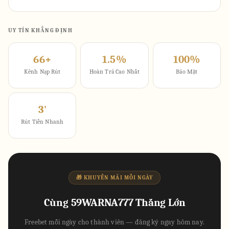
UY TÍN KHẲNG ĐỊNH
66+
1.5%
100%
Kênh Nạp Rút
Hoàn Trả Cao Nhất
Bảo Mật
3'
Rút Tiền Nhanh
🎁 KHUYẾN MÃI MỖI NGÀY
Cùng 59WARNA777 Thắng Lớn
Freebet mỗi ngày cho thành viên — đăng ký ngay hôm nay.