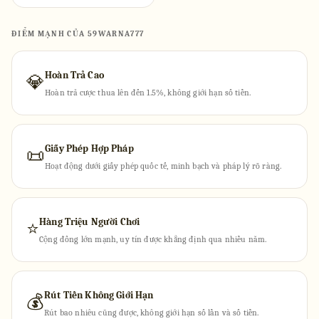
ĐIỂM MẠNH CỦA 59WARNA777
Hoàn Trả Cao
💎
Hoàn trả cược thua lên đến 1.5%, không giới hạn số tiền.
Giấy Phép Hợp Pháp
📜
Hoạt động dưới giấy phép quốc tế, minh bạch và pháp lý rõ ràng.
Hàng Triệu Người Chơi
⭐
Cộng đồng lớn mạnh, uy tín được khẳng định qua nhiều năm.
Rút Tiền Không Giới Hạn
💰
Rút bao nhiêu cũng được, không giới hạn số lần và số tiền.