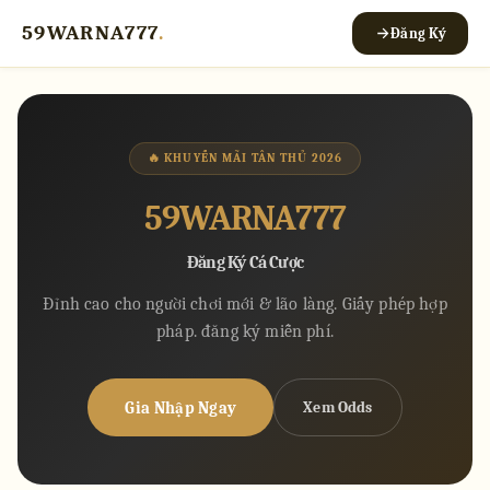
59WARNA777
.
Đăng Ký
🔥 KHUYẾN MÃI TÂN THỦ 2026
59WARNA777
Đăng Ký Cá Cược
Đỉnh cao cho người chơi mới & lão làng. Giấy phép hợp
pháp. đăng ký miễn phí.
Gia Nhập Ngay
Xem Odds