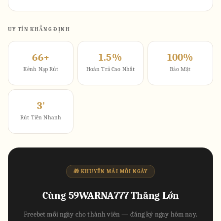
UY TÍN KHẲNG ĐỊNH
66+
1.5%
100%
Kênh Nạp Rút
Hoàn Trả Cao Nhất
Bảo Mật
3'
Rút Tiền Nhanh
🎁 KHUYẾN MÃI MỖI NGÀY
Cùng 59WARNA777 Thắng Lớn
Freebet mỗi ngày cho thành viên — đăng ký ngay hôm nay.