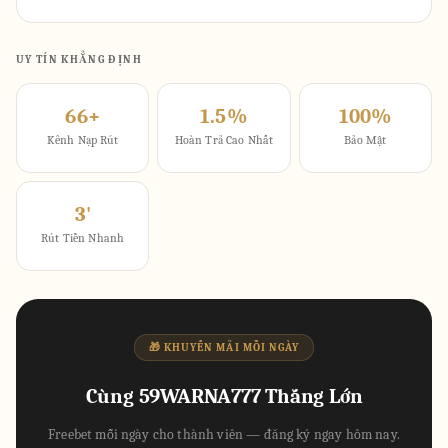
UY TÍN KHẲNG ĐỊNH
66+
1.5%
100%
Kênh Nạp Rút
Hoàn Trả Cao Nhất
Bảo Mật
3'
Rút Tiền Nhanh
🎁 KHUYẾN MÃI MỖI NGÀY
Cùng 59WARNA777 Thắng Lớn
Freebet mỗi ngày cho thành viên — đăng ký ngay hôm nay.