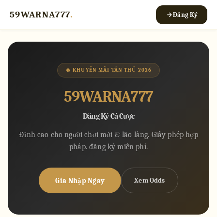
59WARNA777
.
Đăng Ký
🔥 KHUYẾN MÃI TÂN THỦ 2026
59WARNA777
Đăng Ký Cá Cược
Đỉnh cao cho người chơi mới & lão làng. Giấy phép hợp
pháp. đăng ký miễn phí.
Gia Nhập Ngay
Xem Odds