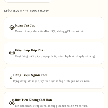
ĐIỂM MẠNH CỦA 59WARNA777
Hoàn Trả Cao
💎
Hoàn trả cược thua lên đến 1.5%, không giới hạn số tiền.
Giấy Phép Hợp Pháp
📜
Hoạt động dưới giấy phép quốc tế, minh bạch và pháp lý rõ ràng.
Hàng Triệu Người Chơi
⭐
Cộng đồng lớn mạnh, uy tín được khẳng định qua nhiều năm.
Rút Tiền Không Giới Hạn
💰
Rút bao nhiêu cũng được, không giới hạn số lần và số tiền.