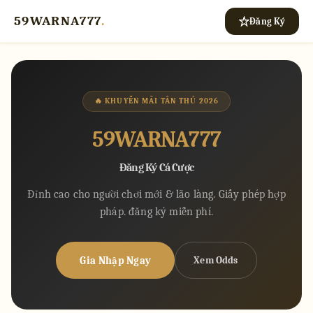
59WARNA777
.
Đăng Ký
🔥 KHUYẾN MÃI TÂN THỦ 2026
59WARNA777
Đăng Ký Cá Cược
Đỉnh cao cho người chơi mới & lão làng. Giấy phép hợp
pháp. đăng ký miễn phí.
Gia Nhập Ngay
Xem Odds