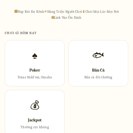
🏦
Nạp Rút Đa Kênh
⭐
Hàng Triệu Người Chơi
📱
Chơi Mọi Lúc Mọi Nơi
🌐
Link Vào Ổn Định
CHƠI GÌ HÔM NAY
♠
🐟
Poker
Bắn Cá
Texas Hold'em, Omaha
Bắn cá đổi thưởng
💰
Jackpot
Thưởng cực khủng