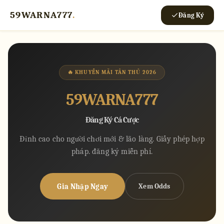
59WARNA777
.
Đăng Ký
🔥 KHUYẾN MÃI TÂN THỦ 2026
59WARNA777
Đăng Ký Cá Cược
Đỉnh cao cho người chơi mới & lão làng. Giấy phép hợp
pháp. đăng ký miễn phí.
Gia Nhập Ngay
Xem Odds