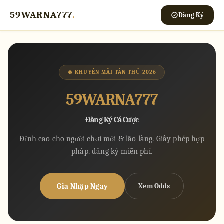
59WARNA777
.
Đăng Ký
🔥 KHUYẾN MÃI TÂN THỦ 2026
59WARNA777
Đăng Ký Cá Cược
Đỉnh cao cho người chơi mới & lão làng. Giấy phép hợp
pháp. đăng ký miễn phí.
Gia Nhập Ngay
Xem Odds