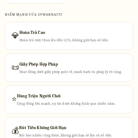
ĐIỂM MẠNH CỦA 59WARNA777
Hoàn Trả Cao
💎
Hoàn trả cược thua lên đến 1.5%, không giới hạn số tiền.
Giấy Phép Hợp Pháp
📜
Hoạt động dưới giấy phép quốc tế, minh bạch và pháp lý rõ ràng.
Hàng Triệu Người Chơi
⭐
Cộng đồng lớn mạnh, uy tín được khẳng định qua nhiều năm.
Rút Tiền Không Giới Hạn
💰
Rút bao nhiêu cũng được, không giới hạn số lần và số tiền.