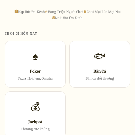
🏦
Nạp Rút Đa Kênh
⭐
Hàng Triệu Người Chơi
📱
Chơi Mọi Lúc Mọi Nơi
🌐
Link Vào Ổn Định
CHƠI GÌ HÔM NAY
♠
🐟
Poker
Bắn Cá
Texas Hold'em, Omaha
Bắn cá đổi thưởng
💰
Jackpot
Thưởng cực khủng