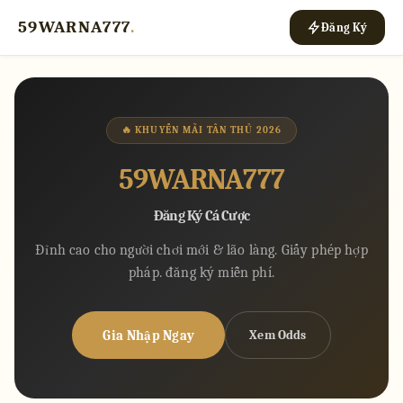
59WARNA777
.
Đăng Ký
🔥 KHUYẾN MÃI TÂN THỦ 2026
59WARNA777
Đăng Ký Cá Cược
Đỉnh cao cho người chơi mới & lão làng. Giấy phép hợp
pháp. đăng ký miễn phí.
Gia Nhập Ngay
Xem Odds