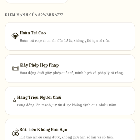
ĐIỂM MẠNH CỦA 59WARNA777
Hoàn Trả Cao
💎
Hoàn trả cược thua lên đến 1.5%, không giới hạn số tiền.
Giấy Phép Hợp Pháp
📜
Hoạt động dưới giấy phép quốc tế, minh bạch và pháp lý rõ ràng.
Hàng Triệu Người Chơi
⭐
Cộng đồng lớn mạnh, uy tín được khẳng định qua nhiều năm.
Rút Tiền Không Giới Hạn
💰
Rút bao nhiêu cũng được, không giới hạn số lần và số tiền.