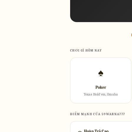
CHƠI GÌ HÔM NAY
♠
Poker
Texas Hold'em, Omaha
ĐIỂM MẠNH CỦA 59WARNA777
Hoàn Trả Cao