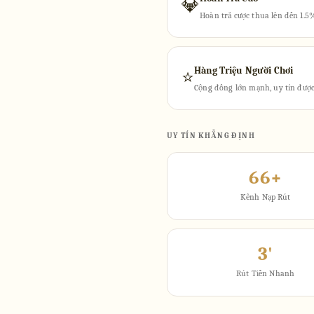
💎
Hoàn trả cược thua lên đến 1.5%
Hàng Triệu Người Chơi
⭐
Cộng đồng lớn mạnh, uy tín đượ
UY TÍN KHẲNG ĐỊNH
66+
Kênh Nạp Rút
3'
Rút Tiền Nhanh