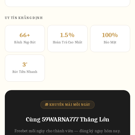
UY TÍN KHẲNG ĐỊNH
66+
1.5%
100%
Kênh Nạp Rút
Hoàn Trả Cao Nhất
Bảo Mật
3'
Rút Tiền Nhanh
🎁 KHUYẾN MÃI MỖI NGÀY
Cùng 59WARNA777 Thắng Lớn
Freebet mỗi ngày cho thành viên — đăng ký ngay hôm nay.