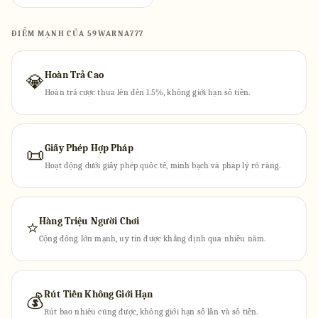
ĐIỂM MẠNH CỦA 59WARNA777
Hoàn Trả Cao
💎
Hoàn trả cược thua lên đến 1.5%, không giới hạn số tiền.
Giấy Phép Hợp Pháp
📜
Hoạt động dưới giấy phép quốc tế, minh bạch và pháp lý rõ ràng.
Hàng Triệu Người Chơi
⭐
Cộng đồng lớn mạnh, uy tín được khẳng định qua nhiều năm.
Rút Tiền Không Giới Hạn
💰
Rút bao nhiêu cũng được, không giới hạn số lần và số tiền.