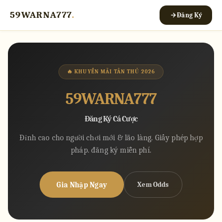
59WARNA777
.
Đăng Ký
🔥 KHUYẾN MÃI TÂN THỦ 2026
59WARNA777
Đăng Ký Cá Cược
Đỉnh cao cho người chơi mới & lão làng. Giấy phép hợp
pháp. đăng ký miễn phí.
Gia Nhập Ngay
Xem Odds