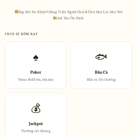
🏦
Nạp Rút Đa Kênh
⭐
Hàng Triệu Người Chơi
📱
Chơi Mọi Lúc Mọi Nơi
🌐
Link Vào Ổn Định
CHƠI GÌ HÔM NAY
♠
🐟
Poker
Bắn Cá
Texas Hold'em, Omaha
Bắn cá đổi thưởng
💰
Jackpot
Thưởng cực khủng