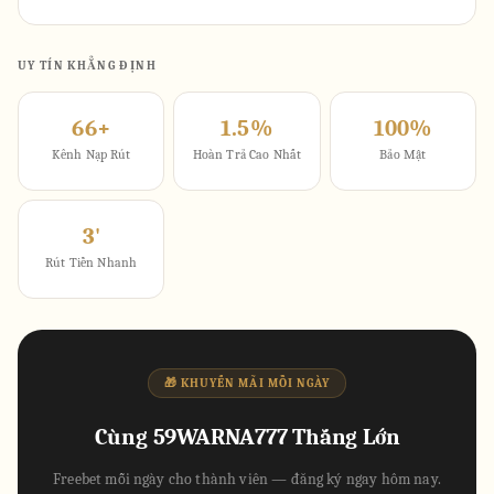
UY TÍN KHẲNG ĐỊNH
66+
1.5%
100%
Kênh Nạp Rút
Hoàn Trả Cao Nhất
Bảo Mật
3'
Rút Tiền Nhanh
🎁 KHUYẾN MÃI MỖI NGÀY
Cùng 59WARNA777 Thắng Lớn
Freebet mỗi ngày cho thành viên — đăng ký ngay hôm nay.