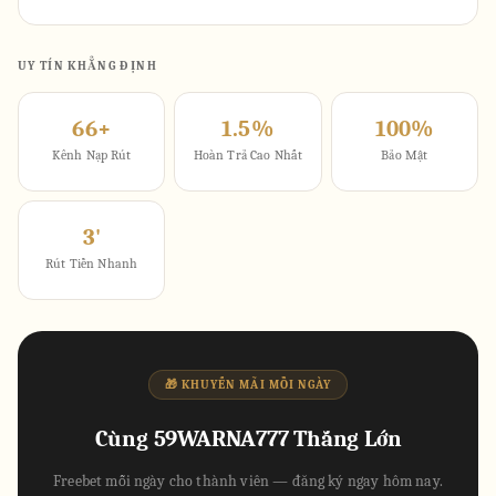
UY TÍN KHẲNG ĐỊNH
66+
1.5%
100%
Kênh Nạp Rút
Hoàn Trả Cao Nhất
Bảo Mật
3'
Rút Tiền Nhanh
🎁 KHUYẾN MÃI MỖI NGÀY
Cùng 59WARNA777 Thắng Lớn
Freebet mỗi ngày cho thành viên — đăng ký ngay hôm nay.