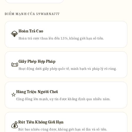
ĐIỂM MẠNH CỦA 59WARNA777
Hoàn Trả Cao
💎
Hoàn trả cược thua lên đến 1.5%, không giới hạn số tiền.
Giấy Phép Hợp Pháp
📜
Hoạt động dưới giấy phép quốc tế, minh bạch và pháp lý rõ ràng.
Hàng Triệu Người Chơi
⭐
Cộng đồng lớn mạnh, uy tín được khẳng định qua nhiều năm.
Rút Tiền Không Giới Hạn
💰
Rút bao nhiêu cũng được, không giới hạn số lần và số tiền.