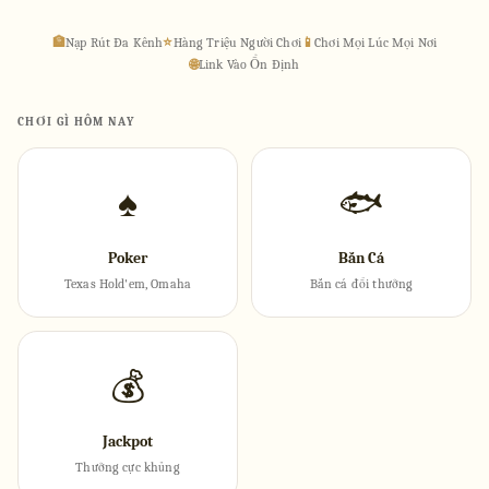
🏦
Nạp Rút Đa Kênh
⭐
Hàng Triệu Người Chơi
📱
Chơi Mọi Lúc Mọi Nơi
🌐
Link Vào Ổn Định
CHƠI GÌ HÔM NAY
♠
🐟
Poker
Bắn Cá
Texas Hold'em, Omaha
Bắn cá đổi thưởng
💰
Jackpot
Thưởng cực khủng