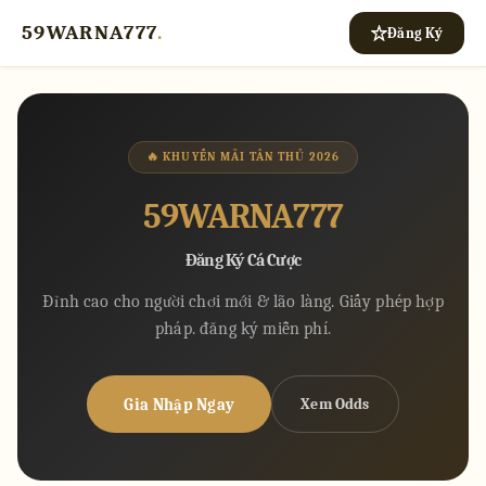
59WARNA777
.
Đăng Ký
🔥 KHUYẾN MÃI TÂN THỦ 2026
59WARNA777
Đăng Ký Cá Cược
Đỉnh cao cho người chơi mới & lão làng. Giấy phép hợp
pháp. đăng ký miễn phí.
Gia Nhập Ngay
Xem Odds