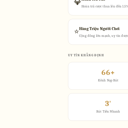
💎
Hoàn trả cược thua lên đến 1.5%
Hàng Triệu Người Chơi
⭐
Cộng đồng lớn mạnh, uy tín đượ
UY TÍN KHẲNG ĐỊNH
66+
Kênh Nạp Rút
3'
Rút Tiền Nhanh