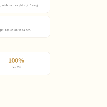
, minh bạch và pháp lý rõ ràng.
ới hạn số lần và số tiền.
100%
Bảo Mật