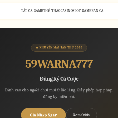
TẤT CẢ GAME
THỂ THAO
CASINO
SLOT GAME
BẮN CÁ
🔥 KHUYẾN MÃI TÂN THỦ 2026
59WARNA777
Đăng Ký Cá Cược
Đỉnh cao cho người chơi mới & lão làng. Giấy phép hợp pháp.
đăng ký miễn phí.
Gia Nhập Ngay
Xem Odds