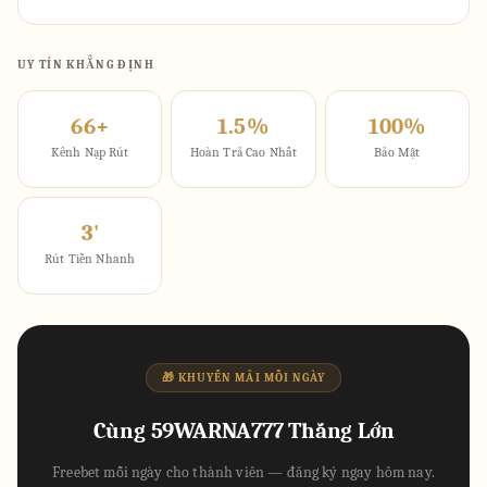
UY TÍN KHẲNG ĐỊNH
66+
1.5%
100%
Kênh Nạp Rút
Hoàn Trả Cao Nhất
Bảo Mật
3'
Rút Tiền Nhanh
🎁 KHUYẾN MÃI MỖI NGÀY
Cùng 59WARNA777 Thắng Lớn
Freebet mỗi ngày cho thành viên — đăng ký ngay hôm nay.