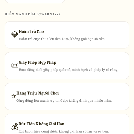
ĐIỂM MẠNH CỦA 59WARNA777
Hoàn Trả Cao
💎
Hoàn trả cược thua lên đến 1.5%, không giới hạn số tiền.
Giấy Phép Hợp Pháp
📜
Hoạt động dưới giấy phép quốc tế, minh bạch và pháp lý rõ ràng.
Hàng Triệu Người Chơi
⭐
Cộng đồng lớn mạnh, uy tín được khẳng định qua nhiều năm.
Rút Tiền Không Giới Hạn
💰
Rút bao nhiêu cũng được, không giới hạn số lần và số tiền.