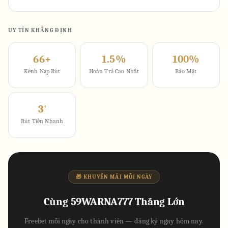
UY TÍN KHẲNG ĐỊNH
66+
1.5%
100%
Kênh Nạp Rút
Hoàn Trả Cao Nhất
Bảo Mật
3'
Rút Tiền Nhanh
🎁 KHUYẾN MÃI MỖI NGÀY
Cùng 59WARNA777 Thắng Lớn
Freebet mỗi ngày cho thành viên — đăng ký ngay hôm nay.