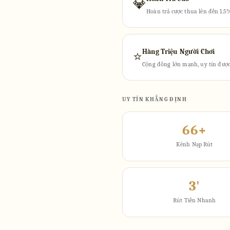
💎
Hoàn trả cược thua lên đến 1.5%
Hàng Triệu Người Chơi
⭐
Cộng đồng lớn mạnh, uy tín đượ
UY TÍN KHẲNG ĐỊNH
66+
Kênh Nạp Rút
3'
Rút Tiền Nhanh