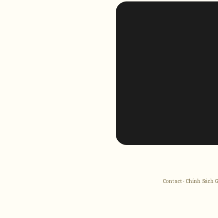
Contact
·
Chính Sách G