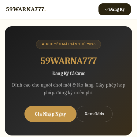
59WARNA777
.
Đăng Ký
🔥 KHUYẾN MÃI TÂN THỦ 2026
59WARNA777
Đăng Ký Cá Cược
Đỉnh cao cho người chơi mới & lão làng. Giấy phép hợp
pháp. đăng ký miễn phí.
Gia Nhập Ngay
Xem Odds