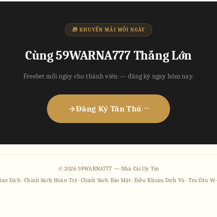
🎁 KHUYẾN MÃI MỖI NGÀY
Cùng 59WARNA777 Thắng Lớn
Freebet mỗi ngày cho thành viên — đăng ký ngay hôm nay.
Đăng Ký Tân Thủ →
© 2026 59WARNA777 — Nhà Cái Uy Tín
iao Dịch
·
Chính Sách Hoàn Trả
·
Chính Sách Bảo Mật
·
Điều Khoản Dịch Vụ
·
Tra Cứu Vé