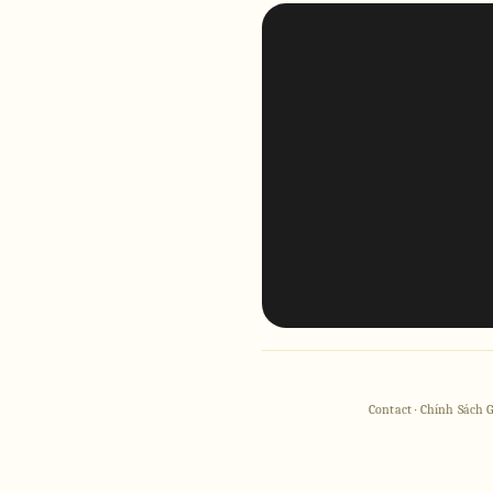
Contact
·
Chính Sách G