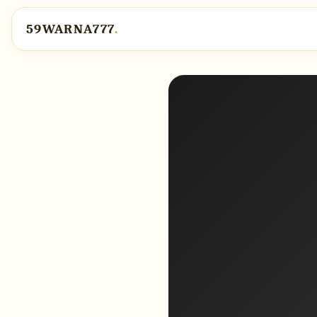
59WARNA777
.