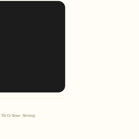
·
Tất Cả Game
·
Sitemap