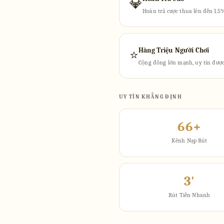
💎
Hoàn trả cược thua lên đến 1.5%
Hàng Triệu Người Chơi
⭐
Cộng đồng lớn mạnh, uy tín đượ
UY TÍN KHẲNG ĐỊNH
66+
Kênh Nạp Rút
3'
Rút Tiền Nhanh