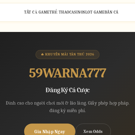
TẤT CẢ GAME
THỂ THAO
CASINO
SLOT GAME
BẮN CÁ
🔥 KHUYẾN MÃI TÂN THỦ 2026
59WARNA777
Đăng Ký Cá Cược
Đỉnh cao cho người chơi mới & lão làng. Giấy phép hợp pháp.
đăng ký miễn phí.
Gia Nhập Ngay
Xem Odds