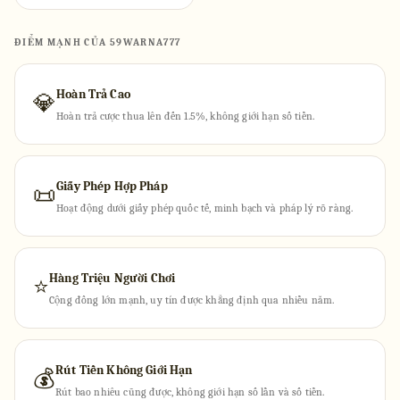
ĐIỂM MẠNH CỦA 59WARNA777
Hoàn Trả Cao
💎
Hoàn trả cược thua lên đến 1.5%, không giới hạn số tiền.
Giấy Phép Hợp Pháp
📜
Hoạt động dưới giấy phép quốc tế, minh bạch và pháp lý rõ ràng.
Hàng Triệu Người Chơi
⭐
Cộng đồng lớn mạnh, uy tín được khẳng định qua nhiều năm.
Rút Tiền Không Giới Hạn
💰
Rút bao nhiêu cũng được, không giới hạn số lần và số tiền.