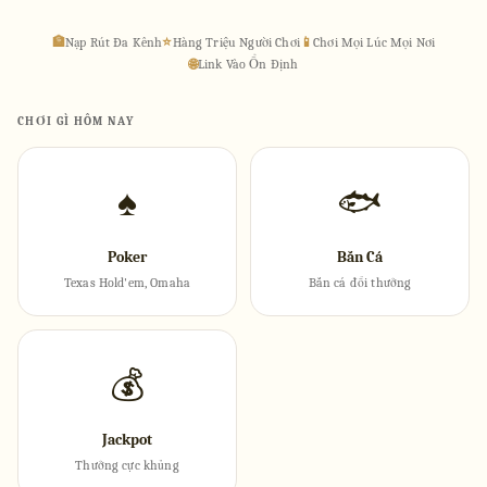
🏦
Nạp Rút Đa Kênh
⭐
Hàng Triệu Người Chơi
📱
Chơi Mọi Lúc Mọi Nơi
🌐
Link Vào Ổn Định
CHƠI GÌ HÔM NAY
♠
🐟
Poker
Bắn Cá
Texas Hold'em, Omaha
Bắn cá đổi thưởng
💰
Jackpot
Thưởng cực khủng