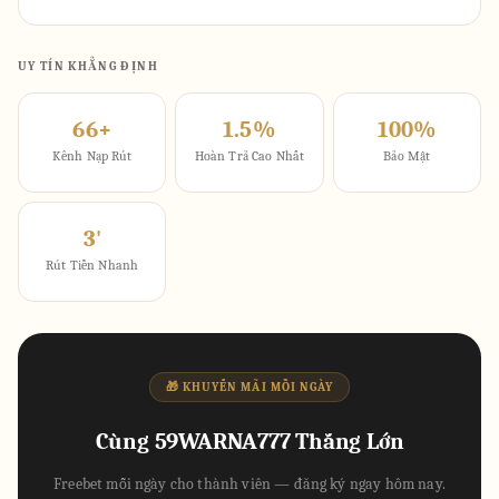
UY TÍN KHẲNG ĐỊNH
66+
1.5%
100%
Kênh Nạp Rút
Hoàn Trả Cao Nhất
Bảo Mật
3'
Rút Tiền Nhanh
🎁 KHUYẾN MÃI MỖI NGÀY
Cùng 59WARNA777 Thắng Lớn
Freebet mỗi ngày cho thành viên — đăng ký ngay hôm nay.