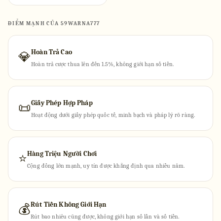
ĐIỂM MẠNH CỦA 59WARNA777
Hoàn Trả Cao
💎
Hoàn trả cược thua lên đến 1.5%, không giới hạn số tiền.
Giấy Phép Hợp Pháp
📜
Hoạt động dưới giấy phép quốc tế, minh bạch và pháp lý rõ ràng.
Hàng Triệu Người Chơi
⭐
Cộng đồng lớn mạnh, uy tín được khẳng định qua nhiều năm.
Rút Tiền Không Giới Hạn
💰
Rút bao nhiêu cũng được, không giới hạn số lần và số tiền.