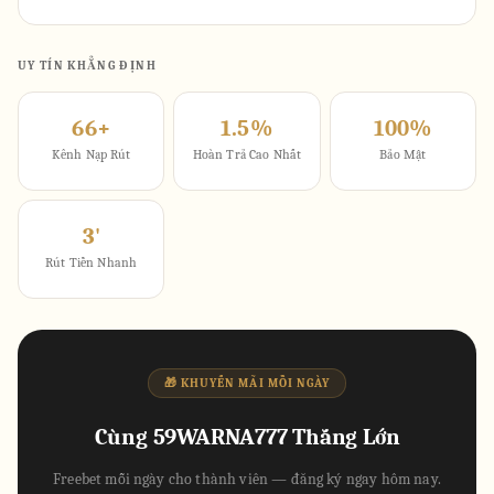
UY TÍN KHẲNG ĐỊNH
66+
1.5%
100%
Kênh Nạp Rút
Hoàn Trả Cao Nhất
Bảo Mật
3'
Rút Tiền Nhanh
🎁 KHUYẾN MÃI MỖI NGÀY
Cùng 59WARNA777 Thắng Lớn
Freebet mỗi ngày cho thành viên — đăng ký ngay hôm nay.