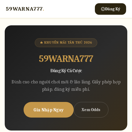
59WARNA777
.
Đăng Ký
🔥 KHUYẾN MÃI TÂN THỦ 2026
59WARNA777
Đăng Ký Cá Cược
Đỉnh cao cho người chơi mới & lão làng. Giấy phép hợp
pháp. đăng ký miễn phí.
Gia Nhập Ngay
Xem Odds