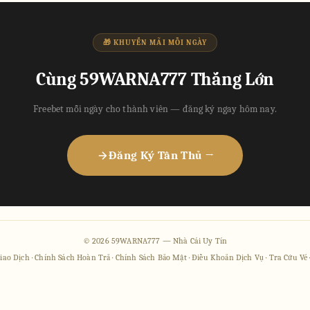
🎁 KHUYẾN MÃI MỖI NGÀY
Cùng 59WARNA777 Thắng Lớn
Freebet mỗi ngày cho thành viên — đăng ký ngay hôm nay.
Đăng Ký Tân Thủ →
© 2026 59WARNA777 — Nhà Cái Uy Tín
iao Dịch
·
Chính Sách Hoàn Trả
·
Chính Sách Bảo Mật
·
Điều Khoản Dịch Vụ
·
Tra Cứu Vé