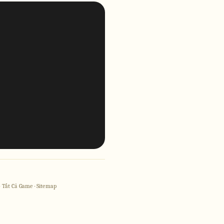
·
Tất Cả Game
·
Sitemap