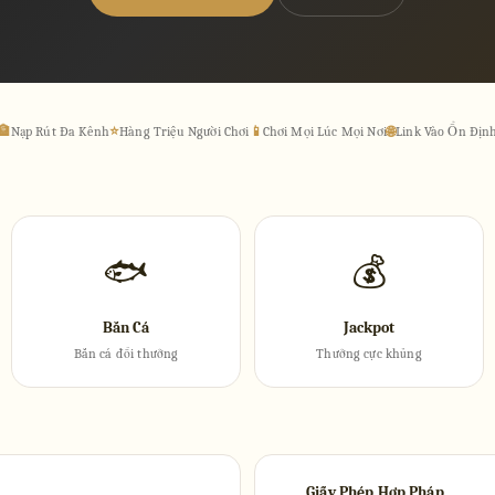
🏦
Nạp Rút Đa Kênh
⭐
Hàng Triệu Người Chơi
📱
Chơi Mọi Lúc Mọi Nơi
🌐
Link Vào Ổn Địn
🐟
💰
Bắn Cá
Jackpot
Bắn cá đổi thưởng
Thưởng cực khủng
Giấy Phép Hợp Pháp