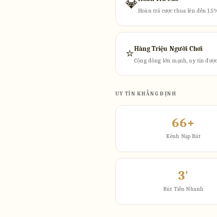
💎
Hoàn trả cược thua lên đến 1.5%
Hàng Triệu Người Chơi
⭐
Cộng đồng lớn mạnh, uy tín đượ
UY TÍN KHẲNG ĐỊNH
66+
Kênh Nạp Rút
3'
Rút Tiền Nhanh