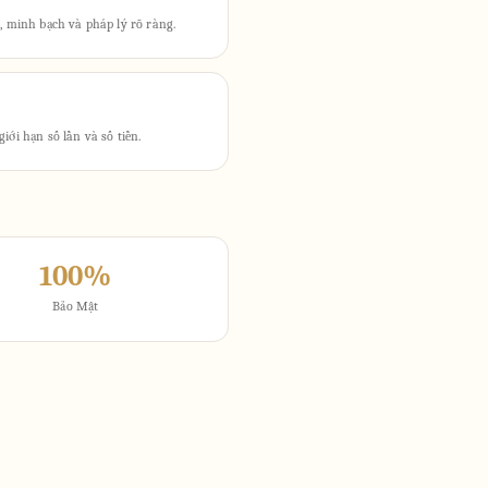
, minh bạch và pháp lý rõ ràng.
ới hạn số lần và số tiền.
100%
Bảo Mật