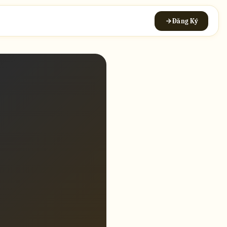
Đăng Ký