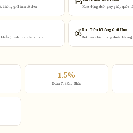
📜
, không giới hạn số tiền.
Hoạt động dưới giấy phép quốc tế
Rút Tiền Không Giới Hạn
💰
c khẳng định qua nhiều năm.
Rút bao nhiêu cũng được, không gi
1.5%
Hoàn Trả Cao Nhất