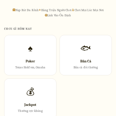
🏦
Nạp Rút Đa Kênh
⭐
Hàng Triệu Người Chơi
📱
Chơi Mọi Lúc Mọi Nơi
🌐
Link Vào Ổn Định
CHƠI GÌ HÔM NAY
♠
🐟
Poker
Bắn Cá
Texas Hold'em, Omaha
Bắn cá đổi thưởng
💰
Jackpot
Thưởng cực khủng