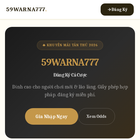
59WARNA777
.
Đăng Ký
🔥 KHUYẾN MÃI TÂN THỦ 2026
59WARNA777
Đăng Ký Cá Cược
Đỉnh cao cho người chơi mới & lão làng. Giấy phép hợp
pháp. đăng ký miễn phí.
Gia Nhập Ngay
Xem Odds