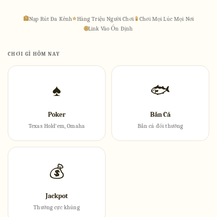
🏦
Nạp Rút Đa Kênh
⭐
Hàng Triệu Người Chơi
📱
Chơi Mọi Lúc Mọi Nơi
🌐
Link Vào Ổn Định
CHƠI GÌ HÔM NAY
♠
🐟
Poker
Bắn Cá
Texas Hold'em, Omaha
Bắn cá đổi thưởng
💰
Jackpot
Thưởng cực khủng