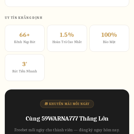
UY TÍN KHẲNG ĐỊNH
66+
1.5%
100%
Kênh Nạp Rút
Hoàn Trả Cao Nhất
Bảo Mật
3'
Rút Tiền Nhanh
🎁 KHUYẾN MÃI MỖI NGÀY
Cùng 59WARNA777 Thắng Lớn
Freebet mỗi ngày cho thành viên — đăng ký ngay hôm nay.