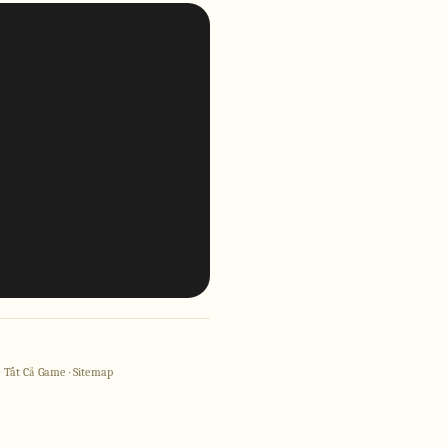
·
Tất Cả Game
·
Sitemap