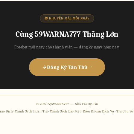
🎁 KHUYẾN MÃI MỖI NGÀY
Cùng 59WARNA777 Thắng Lớn
Freebet mỗi ngày cho thành viên — đăng ký ngay hôm nay.
Đăng Ký Tân Thủ →
© 2026 59WARNA777 — Nhà Cái Uy Tín
iao Dịch
·
Chính Sách Hoàn Trả
·
Chính Sách Bảo Mật
·
Điều Khoản Dịch Vụ
·
Tra Cứu Vé