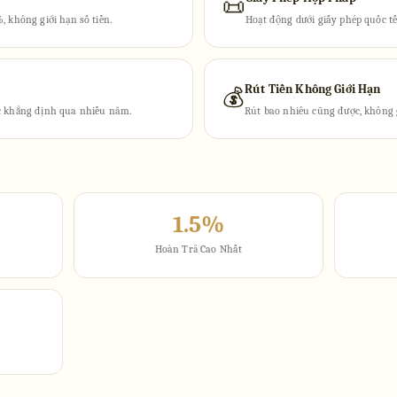
📜
, không giới hạn số tiền.
Hoạt động dưới giấy phép quốc tế
Rút Tiền Không Giới Hạn
💰
c khẳng định qua nhiều năm.
Rút bao nhiêu cũng được, không gi
1.5%
Hoàn Trả Cao Nhất