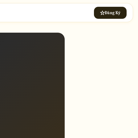
Đăng Ký